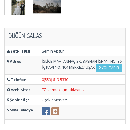
DÜĞÜN GALASI
Yetkili Kişi
Semih Akgün
Adres
İSLİCE MAH. ANNAÇ SK. BAYHAN İŞHANI NO: 36
İÇ KAPI NO: 104 MERKEZ/ UŞAK
YOL TARIFI
Telefon
0(553) 619-5330
Web Sitesi
Görmek için Tıklayınız
Şehir / İlçe
Uşak / Merkez
Sosyal Medya