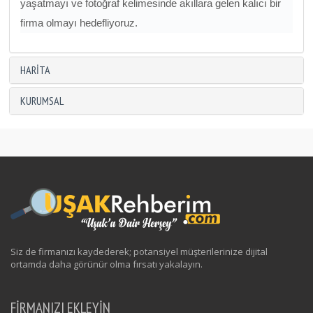
yaşatmayı ve fotoğraf kelimesinde akıllara gelen kalıcı bir
firma olmayı hedefliyoruz.
HARITA
KURUMSAL
Siz de firmanızı kaydederek; potansiyel müşterilerinize dijital
ortamda daha görünür olma fırsatı yakalayın.
FİRMANIZI EKLEYİN