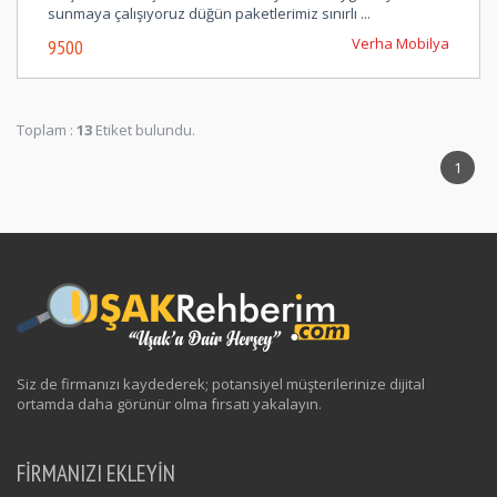
sunmaya çalışıyoruz düğün paketlerimiz sınırlı ...
Verha Mobilya
9500
Toplam :
13
Etiket bulundu.
1
Siz de firmanızı kaydederek; potansiyel müşterilerinize dijital
ortamda daha görünür olma fırsatı yakalayın.
FİRMANIZI EKLEYİN