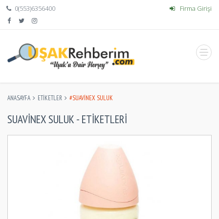
0(553)6356400
Firma Girişi
ANASAYFA
ETIKETLER
#SUAVINEX SULUK
SUAVINEX SULUK - ETIKETLERI