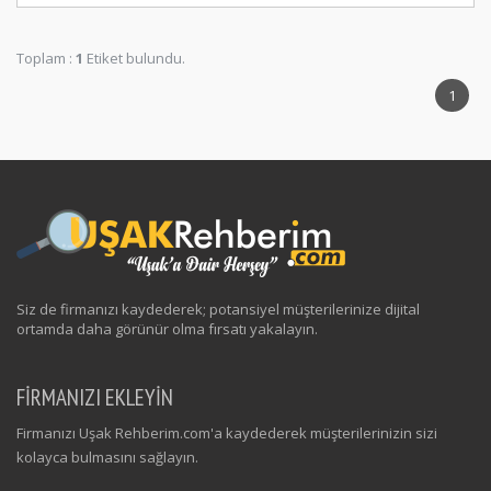
Toplam :
1
Etiket bulundu.
1
Siz de firmanızı kaydederek; potansiyel müşterilerinize dijital
ortamda daha görünür olma fırsatı yakalayın.
FİRMANIZI EKLEYİN
Firmanızı Uşak Rehberim.com'a kaydederek müşterilerinizin sizi
kolayca bulmasını sağlayın.