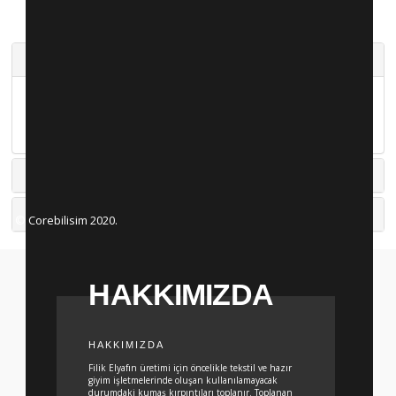
Ürünlerine Değer Katmaya Devam Ediyoruz
FIRMA HAKKINDA
HARITA
KURUMSAL
© Corebilisim 2020.
SERTIFIKALARIMIZ
ÜRÜNLER
HAKKIMIZDA
Tüm Ürünler
Akrilik Karnet Açması
Akrilik Tow
Akrilik Tops Desisi
HAKKIMIZDA
Filik Elyafın üretimi için öncelikle tekstil ve hazır
Akrilik Elyaf
Akrilik Elyaf 2
giyim işletmelerinde oluşan kullanılamayacak
durumdaki kumaş kırpıntıları toplanır. Toplanan