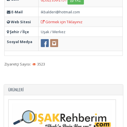
0(532) 356-2151
YAZ
E-Mail
ikbalderi@hotmail.com
Web Sitesi
Görmek için Tıklayınız
Şehir / İlçe
Uşak / Merkez
Sosyal Medya
Ziyaretçi Sayısı:
3523
ÜRÜNLERI