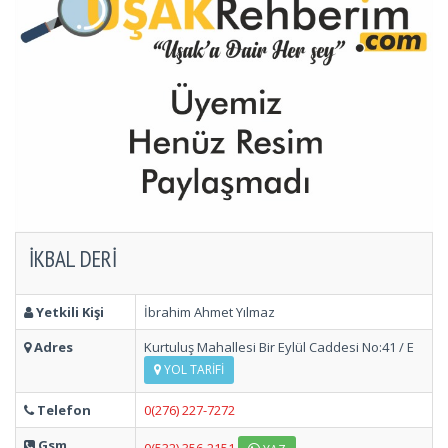
İKBAL DERI
Yetkili Kişi
İbrahim Ahmet Yılmaz
Adres
Kurtuluş Mahallesi Bir Eylül Caddesi No:41 / E
YOL TARIFI
Telefon
0(276) 227-7272
Gsm