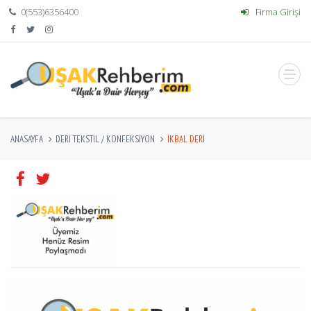
0(553)6356400
Firma Girişi
ANASAYFA
DERI TEKSTIL / KONFEKSIYON
İKBAL DERI