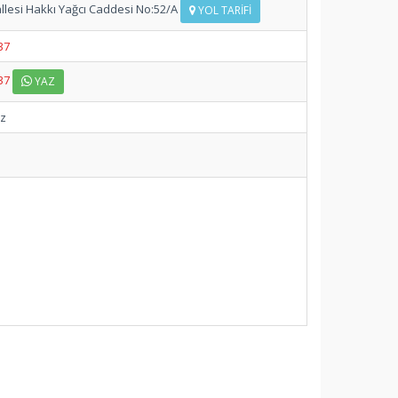
lesi Hakkı Yağcı Caddesi No:52/A
YOL TARIFI
37
37
YAZ
ez