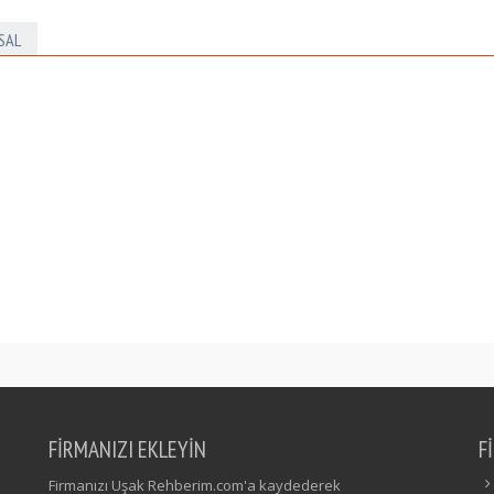
SAL
FİRMANIZI EKLEYİN
F
Firmanızı Uşak Rehberim.com'a kaydederek