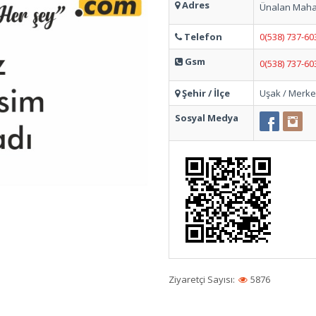
Adres
Ünalan Mahal
Telefon
0(538) 737-60
Gsm
0(538) 737-60
Şehir / İlçe
Uşak / Merk
Sosyal Medya
Ziyaretçi Sayısı:
5876