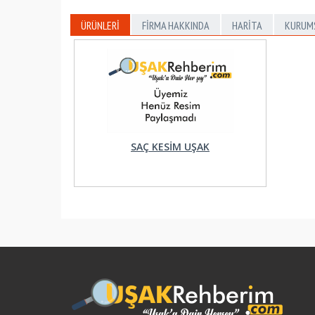
ÜRÜNLERI
FIRMA HAKKINDA
HARITA
KURUM
SAÇ KESİM UŞAK