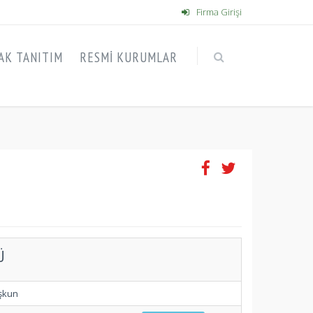
Firma Girişi
AK TANITIM
RESMI KURUMLAR
Ü
şkun