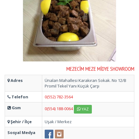
MEZECIM MEZE MIDYE SHOWROOM
Adres
Ünalan Mahallesi Karakıran Sokak. No 12/B
Promil Tekel Yanı Küçük Çarşı
Telefon
0(552) 782-3564
Gsm
0(554) 188-0064
YAZ
Şehir / İlçe
Uşak / Merkez
Sosyal Medya