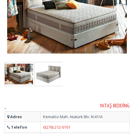
.
YATAŞ BEDDING
Adres
Kemalöz Mah. Atatürk Blv. N:41/A
Telefon
0(276) 212-0101