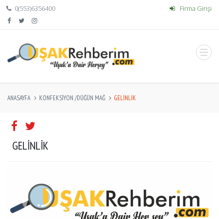
0(553)6356400
Firma Girişi
ANASAYFA
KONFEKSİYON /DÜĞÜN MAĞ
GELINLIK
GELINLIK