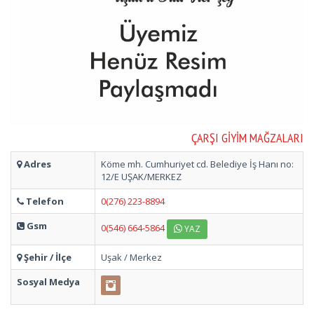
ÇARŞI GIYIM MAĞZALARI
Adres
Köme mh. Cumhuriyet cd. Belediye İş Hanı no:
12/E UŞAK/MERKEZ
Telefon
0(276) 223-8894
Gsm
0(546) 664-5864
YAZ
Şehir / İlçe
Uşak / Merkez
Sosyal Medya