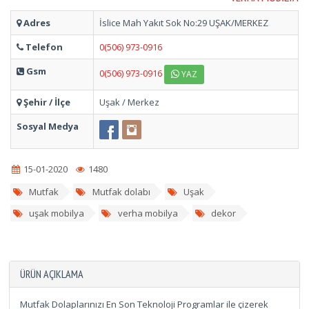
Adres
İslice Mah Yakıt Sok No:29 UŞAK/MERKEZ
Telefon
0(506) 973-0916
Gsm
0(506) 973-0916
YAZ
Şehir / İlçe
Uşak / Merkez
Sosyal Medya
15-01-2020
1480
Mutfak
Mutfak dolabı
Uşak
uşak mobilya
verha mobilya
dekor
ÜRÜN AÇIKLAMA
Mutfak Dolaplarınızı En Son Teknoloji Programlar ile çizerek