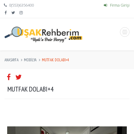
0(553)6356400
Firma Girişi
ANASAYFA
MOBILYA
MUTFAK DOLABI+4
MUTFAK DOLABI+4