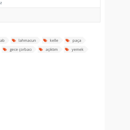
ez
ab
lahmacun
kelle
paça
gece çorbacı
açıktım
yemek