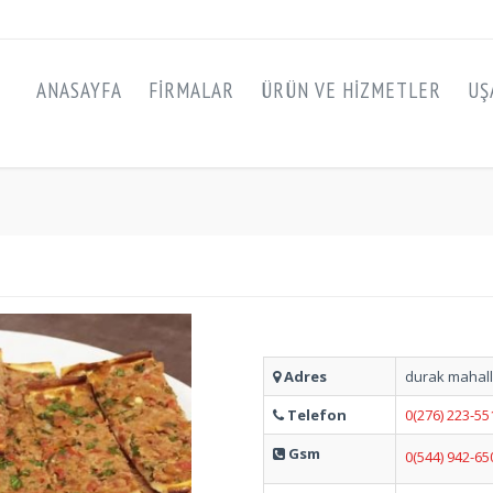
ANASAYFA
FIRMALAR
ÜRÜN VE HIZMETLER
UŞ
Adres
durak mahall
Telefon
0(276) 223-55
Gsm
0(544) 942-65