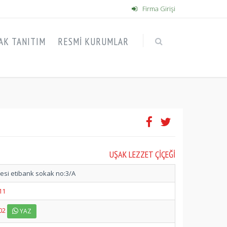
Firma Girişi
AK TANITIM
RESMI KURUMLAR
UŞAK LEZZET ÇIÇEĞI
esi etibank sokak no:3/A
11
02
YAZ