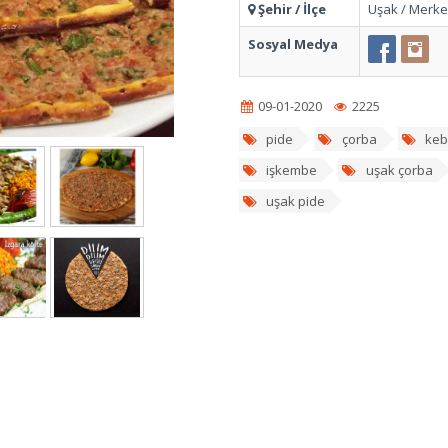
Şehir / İlçe
Uşak / Merk
Sosyal Medya
09-01-2020
2225
pide
çorba
keb
işkembe
uşak çorba
uşak pide