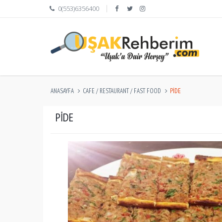
0(553)6356400
ANASAYFA
CAFE / RESTAURANT / FAST FOOD
PIDE
PIDE