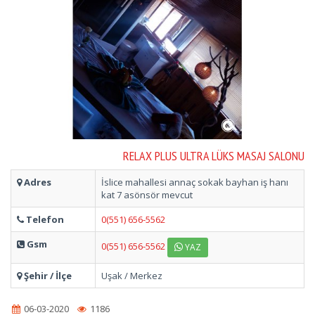
RELAX PLUS ULTRA LÜKS MASAJ SALONU
Adres
İslice mahallesi annaç sokak bayhan iş hanı
kat 7 asönsör mevcut
Telefon
0(551) 656-5562
Gsm
0(551) 656-5562
YAZ
Şehir / İlçe
Uşak / Merkez
06-03-2020
1186