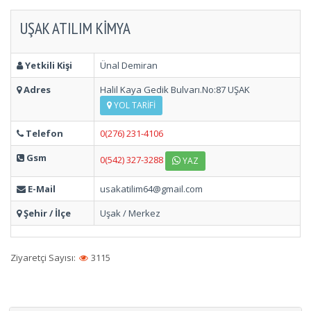
UŞAK ATILIM KİMYA
Yetkili Kişi
Ünal Demiran
Adres
Halil Kaya Gedik Bulvarı.No:87 UŞAK
YOL TARIFI
Telefon
0(276) 231-4106
Gsm
0(542) 327-3288
YAZ
E-Mail
usakatilim64@gmail.com
Şehir / İlçe
Uşak / Merkez
Ziyaretçi Sayısı:
3115