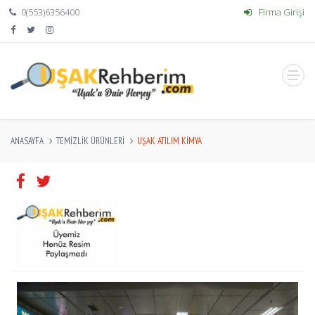
0(553)6356400
Firma Girişi
ANASAYFA
TEMIZLIK ÜRÜNLERI
UŞAK ATILIM KİMYA