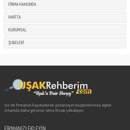
FIRMA HAKKINDA
HARITA
KURUMSAL
ŞUBELERI
Siz de firmanızı kaydederek; potansiyel müşterilerinize dijital
ortamda daha görünür olma fırsatı yakalayın.
FİRMANIZI EKLEYİN