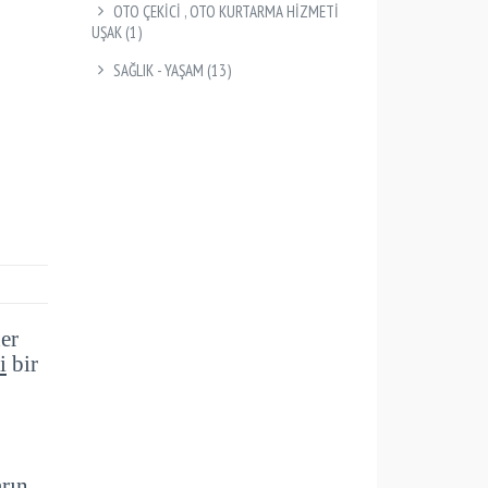
OTO ÇEKİCİ , OTO KURTARMA HİZMETİ
UŞAK
(1)
SAĞLIK - YAŞAM
(13)
er
i
bir
arın