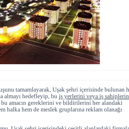
uşunu tamamlayarak, Uşak şehri içerisinde bulunan h
ına almayı hedefleyip, bu
iş yerlerini veya iş sahiplerin
u amacın gereklerini ve bildirilerini her alandaki
hem halka hem de meslek gruplarına reklam olanağı
mu, Uşak şehri içerisindeki çeşitli alanlardaki firmal