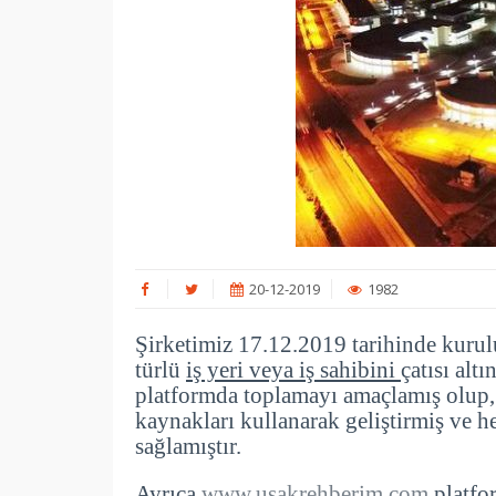
20-12-2019
1982
Şirketimiz 17.12.2019 tarihinde kurul
türlü
iş yeri veya iş sahibini
çatısı alt
platformda toplamayı amaçlamış olup, b
kaynakları kullanarak geliştirmiş ve 
sağlamıştır.
Ayrıca
www.usakrehberim.com
platfor