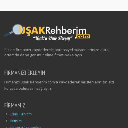
Siz de firmanızı kaydederek; potansiyel müşterilerinize dijital
ortamda daha görünür olma fırsatı yakalayın.
FİRMANIZI EKLEYİN
Firmanızı Uşak Rehberim.com'a kaydederek müşterilerinizin sizi
kolayca bulmasını sağlayın.
FIRMAMIZ
Uşak Tanıtım
İletişim
Nöbetçi Eczaneler