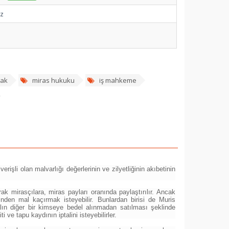
ez
şak
miras hukuku
iş mahkeme
işli olan malvarlığı değerlerinin ve zilyetliğinin akıbetinin
ak mirasçılara, miras payları oranında paylaştırılır. Ancak
nden mal kaçırmak isteyebilir. Bunlardan birisi de Muris
lın diğer bir kimseye bedel alınmadan satılması şeklinde
e tapu kaydının iptalini isteyebilirler.