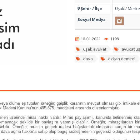
Şehir / İlçe
Uşak / Merk
Sosyal Medya
10-01-2021
1198
uşak avukat
avukat u
dava
özkan demirel
ya ölüme eş tutulan örneğin; gaiplik kararının mevcut olması gibi intikale elver
ürk Medeni Kanunu’nun 495-675. maddeleri arasında düzenlenmiştir.
rleri üzerinde miras hakkı vardır. Miras paylaşımı, kanunda belirlenmiş olar
ayacak şekilde bir paylaşım yapmış olabilir. Örneğin; mirasçılardan biri
ebilir. Örneğin, murisin gerçek iradesi bağışlamak olmasına karşın bir ma
 dava açma hakkına sahip olup bağış sözleşmesinin geçersiz olduğunun tespiti v