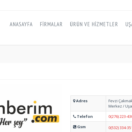
ANASAYFA
FIRMALAR
ÜRÜN VE HIZMETLER
UŞ
Adres
Fevzi Çakmak 
Merkez / Uş
Telefon
0(276) 223-43
Gsm
0(532) 334-35