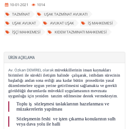
10-01-2021
1014
TAZMİNAT
UŞAK TAZMİNAT AVUKATI
UŞAK AVUKAT
AVUKAT UŞAK
İŞ MAHKEMESİ
İŞÇİ MAHKEMESİ
KIDEM TAZMINATI MAHKEMESİ
ÜRÜN AÇIKLAMA
Av. Özkan DEMİREL olarak
müvekkillerinin insan kaynakları
birimleri ile sürekli iletişim halinde çalışarak, istihdam sürecinin
başladığı andan sona erdiği ana kadar bütün prosedürün yasal
düzenlemelere uygun yerine getirilmesini sağlamakta ve gerekli
görüldüğü durumlarda müvekkil uygulamasının mevzuata
uygunluğu için yeniden tanzim edilmesine destek vermekteyim.
Toplu iş sözleşmesi taslaklarının hazırlanması ve
müzakerelerin yapılması
Sözleşmenin feshi ve işten çıkarma konularının sulh
veya dava yolu ile halli