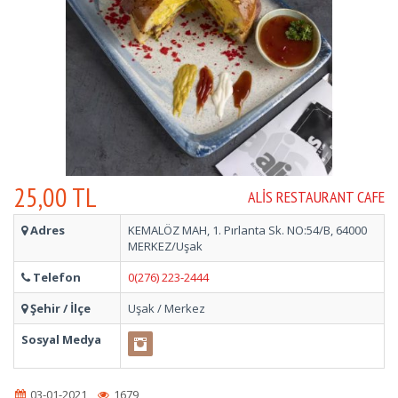
25,00 TL
ALIS RESTAURANT CAFE
Adres
KEMALÖZ MAH, 1. Pırlanta Sk. NO:54/B, 64000
MERKEZ/Uşak
Telefon
0(276) 223-2444
Şehir / İlçe
Uşak / Merkez
Sosyal Medya
03-01-2021
1679