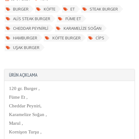
BURGER
KÖFTE
ET
STEAK BURGER
ALİS STEAK BURGER
FÜME ET
CHEDDAR PEYNİRLİ
KARAMELİZE SOĞAN
HAMBURGER
KÖFTE BURGER
CİPS
UŞAK BURGER
ÜRÜN AÇIKLAMA
120 gr. Burger ,
Füme Et ,
Cheddar Peyniri,
Karamelize Soğan ,
Marul ,
Kornişon Turşu ,