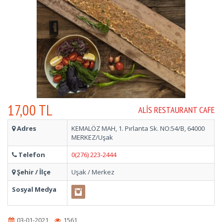
17,00 TL
ALIS RESTAURANT CAFE
Adres
KEMALÖZ MAH, 1. Pırlanta Sk. NO:54/B, 64000
MERKEZ/Uşak
Telefon
0(276) 223-2444
Şehir / İlçe
Uşak / Merkez
Sosyal Medya
03-01-2021
1561