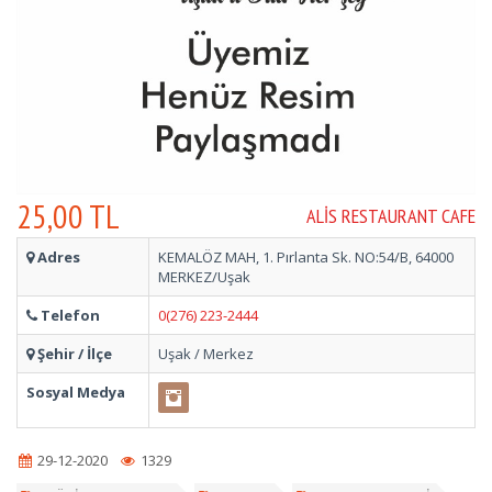
25,00 TL
ALIS RESTAURANT CAFE
Adres
KEMALÖZ MAH, 1. Pırlanta Sk. NO:54/B, 64000
MERKEZ/Uşak
Telefon
0(276) 223-2444
Şehir / İlçe
Uşak / Merkez
Sosyal Medya
29-12-2020
1329