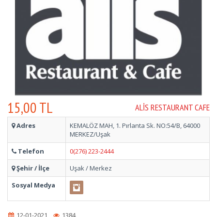
15,00 TL
ALIS RESTAURANT CAFE
Adres
KEMALÖZ MAH, 1. Pırlanta Sk. NO:54/B, 64000
MERKEZ/Uşak
Telefon
0(276) 223-2444
Şehir / İlçe
Uşak / Merkez
Sosyal Medya
12-01-2021
1384