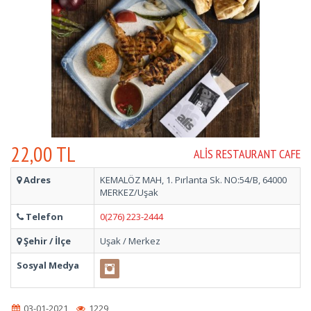
22,00 TL
ALIS RESTAURANT CAFE
Adres
KEMALÖZ MAH, 1. Pırlanta Sk. NO:54/B, 64000
MERKEZ/Uşak
Telefon
0(276) 223-2444
Şehir / İlçe
Uşak / Merkez
Sosyal Medya
03-01-2021
1229