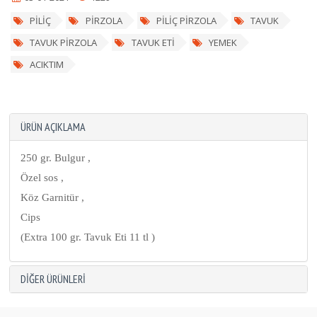
PİLİÇ
PİRZOLA
PİLİÇ PİRZOLA
TAVUK
TAVUK PİRZOLA
TAVUK ETİ
YEMEK
ACIKTIM
ÜRÜN AÇIKLAMA
250 gr. Bulgur ,
Özel sos ,
Köz Garnitür ,
Cips
(Extra 100 gr. Tavuk Eti 11 tl )
DIĞER ÜRÜNLERI