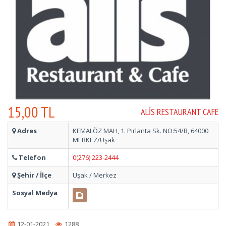
15,00 TL
ALIS RESTAURANT CAFE
Adres
KEMALÖZ MAH, 1. Pırlanta Sk. NO:54/B, 64000
MERKEZ/Uşak
Telefon
0(276) 223-2444
Şehir / İlçe
Uşak / Merkez
Sosyal Medya
12-01-2021
1288