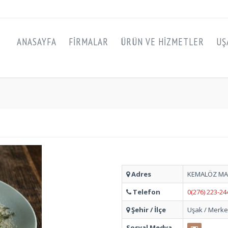
ANASAYFA
FIRMALAR
ÜRÜN VE HIZMETLER
UŞ
Adres
KEMALÖZ MAH,
Telefon
0(276) 223-24
Şehir / İlçe
Uşak / Merk
Sosyal Medya