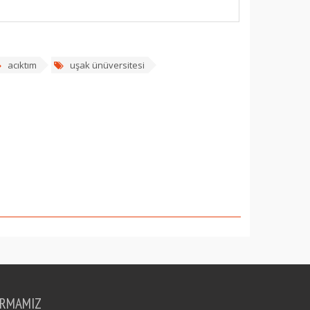
acıktım
uşak ünüversitesi
IRMAMIZ