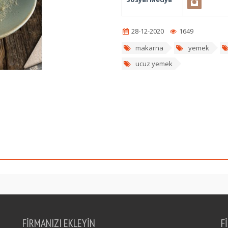
28-12-2020
1649
makarna
yemek
ucuz yemek
FİRMANIZI EKLEYİN
F