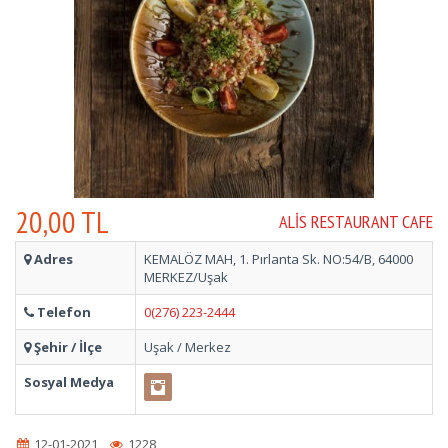
20,00 TL
ALIS RESTAURANT CAFE
Adres
KEMALÖZ MAH, 1. Pırlanta Sk. NO:54/B, 64000
MERKEZ/Uşak
Telefon
0(276) 223-2444
Şehir / İlçe
Uşak / Merkez
Sosyal Medya
12-01-2021
1228