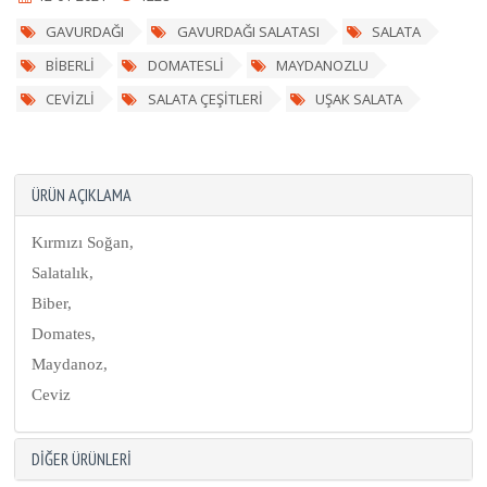
GAVURDAĞI
GAVURDAĞI SALATASI
SALATA
BİBERLİ
DOMATESLİ
MAYDANOZLU
CEVİZLİ
SALATA ÇEŞİTLERİ
UŞAK SALATA
ÜRÜN AÇIKLAMA
Kırmızı Soğan,
Salatalık,
Biber,
Domates,
Maydanoz,
Ceviz
DIĞER ÜRÜNLERI